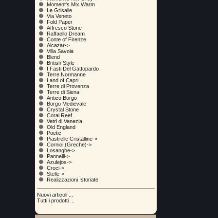
Moment's Mix Warm
Le Grisalle
Via Veneto
Fold Paper
Affresco Stone
Raffaello Dream
Conte of Firenze
Alcazar->
Villa Savoia
Blend
British Style
I Fasti Del Gattopardo
Terre Normanne
Land of Capri
Terre di Provenza
Terre di Siena
Antico Borgo
Borgo Medievale
Crystal Stone
Coral Reef
Vetri di Venezia
Old England
Poetic
Piastrelle Cristalline->
Cornici (Greche)->
Losanghe->
Pannelli->
Azulejos->
Croci->
Stelle->
Realizzazioni Istoriate
Nuovi articoli ...
Tutti i prodotti ...