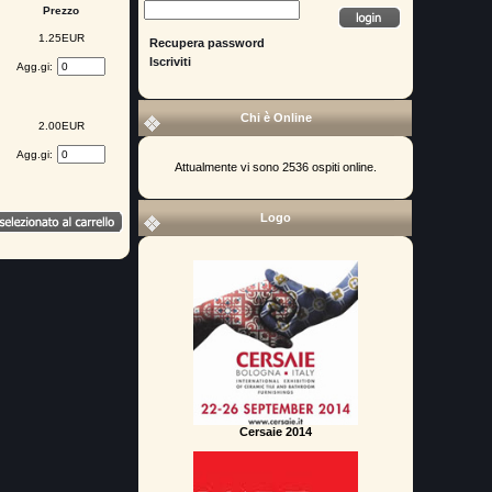
Prezzo
1.25EUR
Recupera password
Iscriviti
Agg.gi:
Chi è Online
2.00EUR
Agg.gi:
Attualmente vi sono 2536 ospiti online.
Logo
Cersaie 2014