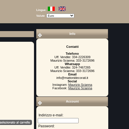
Lingue
Valute
Info
Contatti
Telefono
Uff. Vendite: 334-2226309
Maurizio Scianna: 333-3172696
Whatsapp
Uff. Vendite: 324-7467265
Maurizio Scianna: 333-3172696
Email
info@mattonidecorati.it
Social
Instagram:
Maurizio Scianna
Facebook:
Maurizio Scianna
Account
Indirizzo e-mail:
Password: