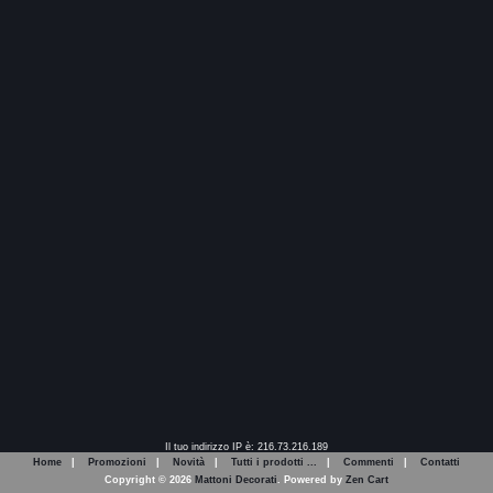
Il tuo indirizzo IP è: 216.73.216.189
Home
|
Promozioni
|
Novità
|
Tutti i prodotti ...
|
Commenti
|
Contatti
Copyright © 2026
Mattoni Decorati
. Powered by
Zen Cart