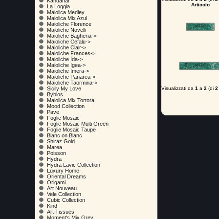
Kandahar
Articolo
La Loggia
Maiolica Medley
Maiolica Mix Azul
Maioliche Florence
Maioliche Novelli
Maioliche Bagheria->
Maioliche Cefalu->
Maioliche Clair->
Maioliche Frances->
Maioliche Ida->
Maioliche Igea->
Maioliche Imera->
Maioliche Panarea->
Maioliche Taormina->
Visualizzati da
1
a
2
(di
2
Sicily My Love
Byblos
Maiolica Mix Tortora
Mood Collection
Pave
Foglie Mosaic
Foglie Mosaic Multi Green
Foglie Mosaic Taupe
Blanc on Blanc
Shiraz Gold
Marea
Poisson
Hydra
Hydra Lavic Collection
Luxury Home
Oriental Dreams
Origami
Art Nouveau
Vele Collection
Cubic Collection
Kind
Art Tissues
Moment's Mix Grey