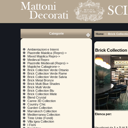
Categorie
Home
:: Brick Collect
Brick Collectio
Ambientazioni e Interni
Piastrelle Maiolica (Repro)->
Mixed Majolica Repro->
Medieval Repro
Piastrelle Medievali (Repro)->
Majoliche Caltagirone->
Brick Collection Verde Ottanio
Brick Collection Verde Rame
Brick Collection Verde Salvia
Brick Metal Bronze
Brick Multi Blue Shades
Brick Multi Verde
Brick Collection Blu
Brick Collection Miele
Blend Crystal
Canne 3D Collection
Country Chic
Garden Collection
Marrakech Collection
Elenca per:
Mediterranea Collection
Tinte Unite (Fondi)
Villa Igea Collection
I Fishi
Visualizzati da
1
a
2
(di
2