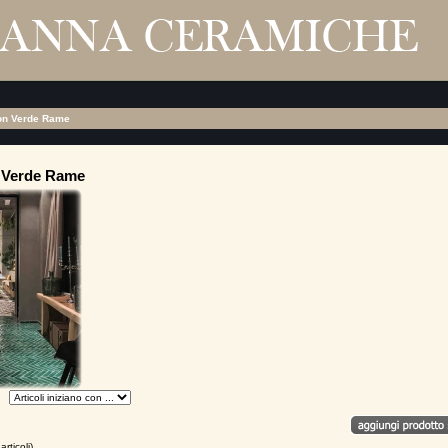
ion Verde Rame
n Verde Rame
articoli)