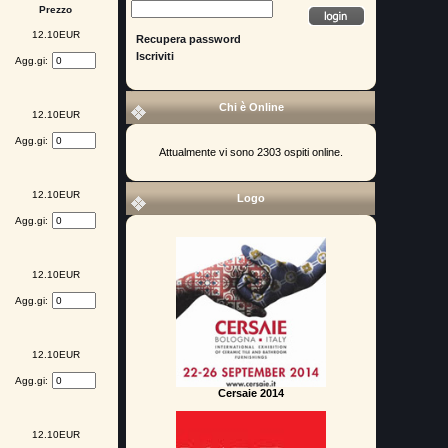
Prezzo
12.10EUR
Recupera password
Iscriviti
Agg.gi:
Chi è Online
12.10EUR
Agg.gi:
Attualmente vi sono 2303 ospiti online.
12.10EUR
Logo
Agg.gi:
12.10EUR
Agg.gi:
12.10EUR
Agg.gi:
Cersaie 2014
12.10EUR