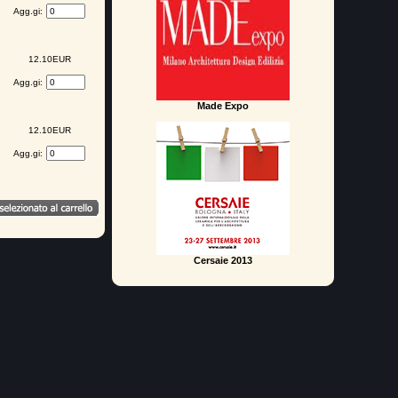
Agg.gi:
12.10EUR
Agg.gi:
Made Expo
12.10EUR
Agg.gi:
Cersaie 2013