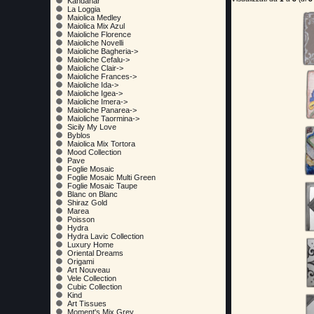
Kandahar
La Loggia
Maiolica Medley
Maiolica Mix Azul
Maioliche Florence
Maioliche Novelli
Maioliche Bagheria->
Maioliche Cefalu->
Maioliche Clair->
Maioliche Frances->
Maioliche Ida->
Maioliche Igea->
Maioliche Imera->
Maioliche Panarea->
Maioliche Taormina->
Sicily My Love
Byblos
Maiolica Mix Tortora
Mood Collection
Pave
Foglie Mosaic
Foglie Mosaic Multi Green
Foglie Mosaic Taupe
Blanc on Blanc
Shiraz Gold
Marea
Poisson
Hydra
Hydra Lavic Collection
Luxury Home
Oriental Dreams
Origami
Art Nouveau
Vele Collection
Cubic Collection
Kind
Art Tissues
Moment's Mix Grey