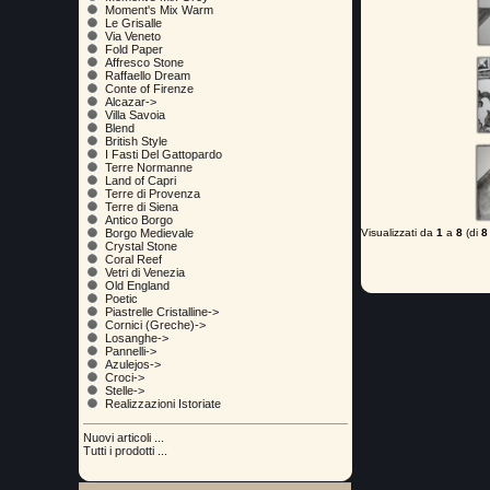
Moment's Mix Warm
Le Grisalle
Via Veneto
Fold Paper
Affresco Stone
Raffaello Dream
Conte of Firenze
Alcazar->
Villa Savoia
Blend
British Style
I Fasti Del Gattopardo
Terre Normanne
Land of Capri
Terre di Provenza
Terre di Siena
Antico Borgo
Visualizzati da
1
a
8
(di
8
Borgo Medievale
Crystal Stone
Coral Reef
Vetri di Venezia
Old England
Poetic
Piastrelle Cristalline->
Cornici (Greche)->
Losanghe->
Pannelli->
Azulejos->
Croci->
Stelle->
Realizzazioni Istoriate
Nuovi articoli ...
Tutti i prodotti ...