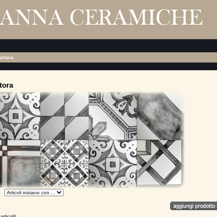
ortora
tora
articoli)