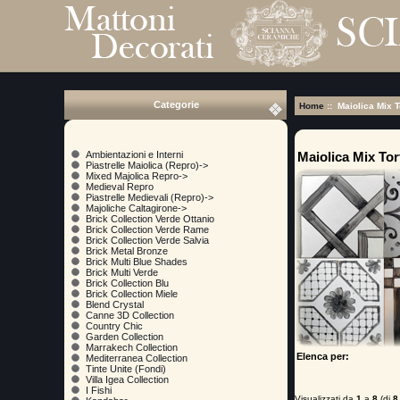
Categorie
Home
:: Maiolica Mix T
Maiolica Mix Tor
Ambientazioni e Interni
Piastrelle Maiolica (Repro)->
Mixed Majolica Repro->
Medieval Repro
Piastrelle Medievali (Repro)->
Majoliche Caltagirone->
Brick Collection Verde Ottanio
Brick Collection Verde Rame
Brick Collection Verde Salvia
Brick Metal Bronze
Brick Multi Blue Shades
Brick Multi Verde
Brick Collection Blu
Brick Collection Miele
Blend Crystal
Canne 3D Collection
Country Chic
Garden Collection
Marrakech Collection
Elenca per:
Mediterranea Collection
Tinte Unite (Fondi)
Villa Igea Collection
I Fishi
Visualizzati da
1
a
8
(di
8