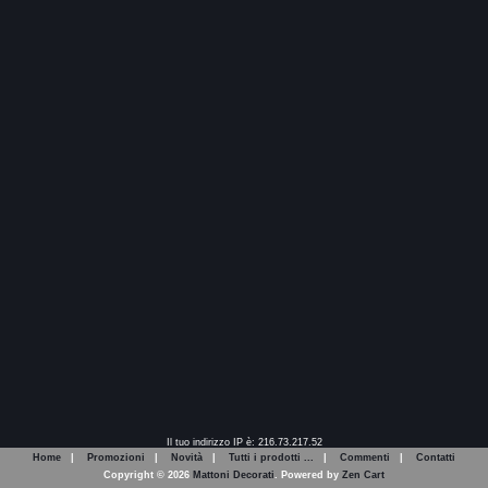
Il tuo indirizzo IP è: 216.73.217.52
Home
|
Promozioni
|
Novità
|
Tutti i prodotti ...
|
Commenti
|
Contatti
Copyright © 2026
Mattoni Decorati
. Powered by
Zen Cart