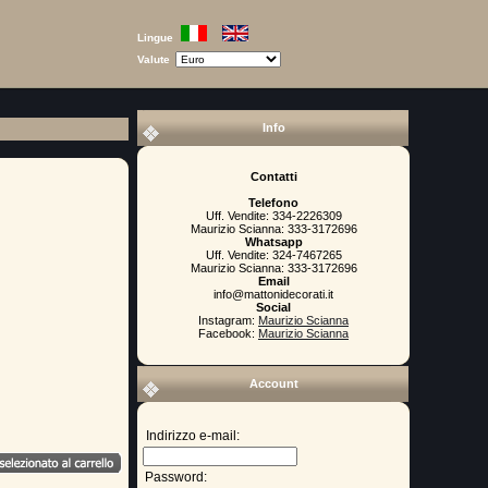
Lingue
Valute
Info
Contatti
Telefono
Uff. Vendite: 334-2226309
Maurizio Scianna: 333-3172696
Whatsapp
Uff. Vendite: 324-7467265
Maurizio Scianna: 333-3172696
Email
info@mattonidecorati.it
Social
Instagram:
Maurizio Scianna
Facebook:
Maurizio Scianna
Account
Indirizzo e-mail:
Password: