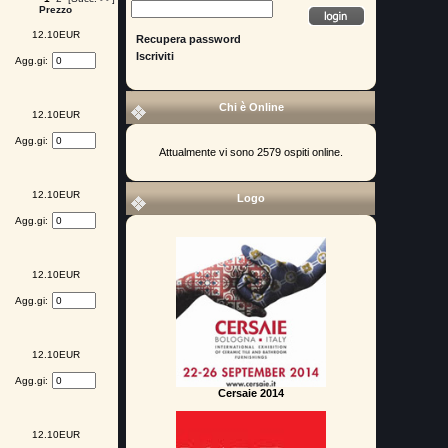
Prezzo
12.10EUR
Recupera password
Iscriviti
Agg.gi:
Chi è Online
12.10EUR
Agg.gi:
Attualmente vi sono 2579 ospiti online.
12.10EUR
Logo
Agg.gi:
12.10EUR
Agg.gi:
12.10EUR
Agg.gi:
Cersaie 2014
12.10EUR