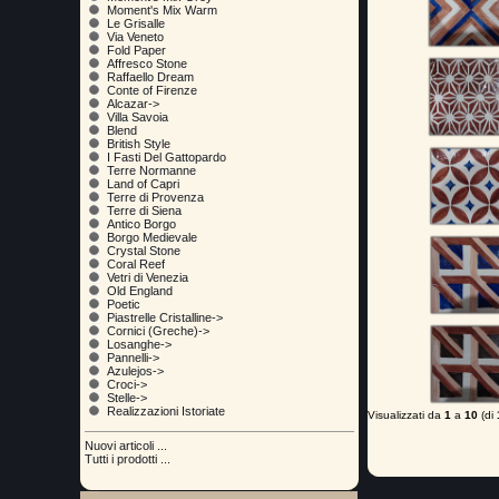
Moment's Mix Warm
Le Grisalle
Via Veneto
Fold Paper
Affresco Stone
Raffaello Dream
Conte of Firenze
Alcazar->
Villa Savoia
Blend
British Style
I Fasti Del Gattopardo
Terre Normanne
Land of Capri
Terre di Provenza
Terre di Siena
Antico Borgo
Borgo Medievale
Crystal Stone
Coral Reef
Vetri di Venezia
Old England
Poetic
Piastrelle Cristalline->
Cornici (Greche)->
Losanghe->
Pannelli->
Azulejos->
Croci->
Stelle->
Realizzazioni Istoriate
Visualizzati da
1
a
10
(di
Nuovi articoli ...
Tutti i prodotti ...