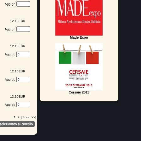
Agg.gi:
12.10EUR
Agg.gi:
Made Expo
12.10EUR
Agg.gi:
12.10EUR
Agg.gi:
Cersaie 2013
12.10EUR
Agg.gi:
1
2
[Succ. >>]