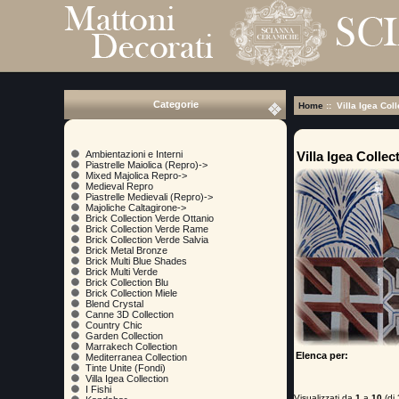
Categorie
Home
:: Villa Igea Coll
Villa Igea Collec
Ambientazioni e Interni
Piastrelle Maiolica (Repro)->
Mixed Majolica Repro->
Medieval Repro
Piastrelle Medievali (Repro)->
Majoliche Caltagirone->
Brick Collection Verde Ottanio
Brick Collection Verde Rame
Brick Collection Verde Salvia
Brick Metal Bronze
Brick Multi Blue Shades
Brick Multi Verde
Brick Collection Blu
Brick Collection Miele
Blend Crystal
Canne 3D Collection
Country Chic
Garden Collection
Marrakech Collection
Elenca per:
Mediterranea Collection
Tinte Unite (Fondi)
Villa Igea Collection
I Fishi
Visualizzati da
1
a
10
(di