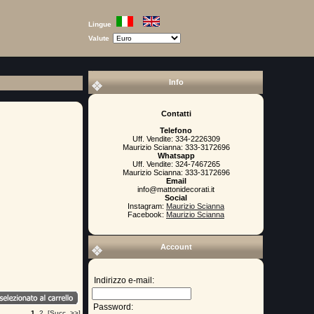
Lingue
Valute
Info
Contatti
Telefono
Uff. Vendite: 334-2226309
Maurizio Scianna: 333-3172696
Whatsapp
Uff. Vendite: 324-7467265
Maurizio Scianna: 333-3172696
Email
info@mattonidecorati.it
Social
Instagram:
Maurizio Scianna
Facebook:
Maurizio Scianna
Account
Indirizzo e-mail:
Password:
1
2
[Succ. >>]