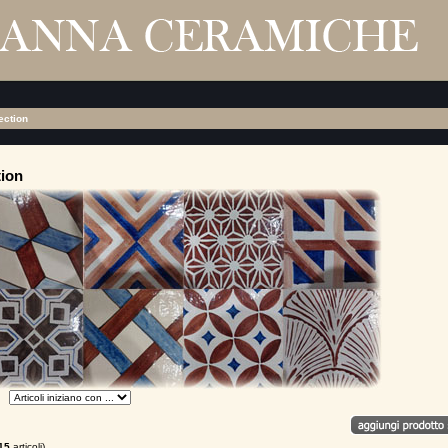
ection
tion
15
articoli)