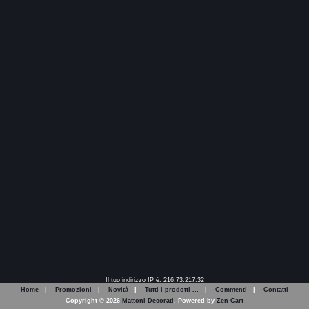
Il tuo indirizzo IP è: 216.73.217.32
Home
|
Promozioni
|
Novità
|
Tutti i prodotti ...
|
Commenti
|
Contatti
Copyright © 2026
Mattoni Decorati
. Powered by
Zen Cart