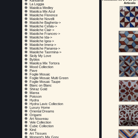
Kandahar
Articolo
La Loggia
Maiolica Medley
Maiolica Mix Azul
Maioliche Florence
Maioliche Novelli
Maioliche Bagheria->
Maioliche Cefalu->
Maioliche Clair->
Maioliche Frances->
Maioliche Ida->
Maioliche Igea->
Maioliche Imera->
Maioliche Panarea->
Maioliche Taormina->
Sicily My Love
Byblos
Maiolica Mix Tortora
Mood Collection
Pave
Foglie Mosaic
Foglie Mosaic Multi Green
Foglie Mosaic Taupe
Blanc on Blanc
Shiraz Gold
Marea
Poisson
Hydra
Hydra Lavic Collection
Luxury Home
Oriental Dreams
Origami
Art Nouveau
Vele Collection
Cubic Collection
Kind
Art Tissues
Moment's Mix Grey