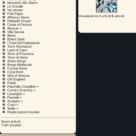
Moment's Mix Warm
Le Grisalle
Via Veneto
Fold Paper
Visualizzati da
1
a
6
(di
6
articoli)
Affresco Stone
Raffaello Dream
Conte of Firenze
Alcazar->
Villa Savoia
Blend
British Style
I Fasti Del Gattopardo
Terre Normanne
Land of Capri
Terre di Provenza
Terre di Siena
Antico Borgo
Borgo Medievale
Crystal Stone
Coral Reef
Vetri di Venezia
Old England
Poetic
Piastrelle Cristalline->
Cornici (Greche)->
Losanghe->
Pannelli->
Azulejos->
Croci->
Stelle->
Realizzazioni Istoriate
Nuovi articoli ...
Tutti i prodotti ...