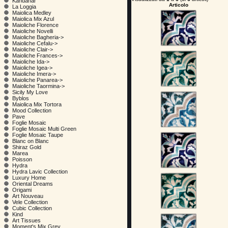
Kandahar
Articolo
La Loggia
Maiolica Medley
Maiolica Mix Azul
Maioliche Florence
Maioliche Novelli
Maioliche Bagheria->
Maioliche Cefalu->
Maioliche Clair->
Maioliche Frances->
Maioliche Ida->
Maioliche Igea->
Maioliche Imera->
Maioliche Panarea->
Maioliche Taormina->
Sicily My Love
Byblos
Maiolica Mix Tortora
Mood Collection
Pave
Foglie Mosaic
Foglie Mosaic Multi Green
Foglie Mosaic Taupe
Blanc on Blanc
Shiraz Gold
Marea
Poisson
Hydra
Hydra Lavic Collection
Luxury Home
Oriental Dreams
Origami
Art Nouveau
Vele Collection
Cubic Collection
Kind
Art Tissues
Moment's Mix Grey