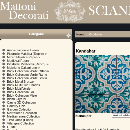
Categorie
Home
:: Kandahar
Kandahar
Ambientazioni e Interni
Piastrelle Maiolica (Repro)->
Mixed Majolica Repro->
Medieval Repro
Piastrelle Medievali (Repro)->
Majoliche Caltagirone->
Brick Collection Verde Ottanio
Brick Collection Verde Rame
Brick Collection Verde Salvia
Brick Metal Bronze
Brick Multi Blue Shades
Brick Multi Verde
Brick Collection Blu
Brick Collection Miele
Blend Crystal
Canne 3D Collection
Country Chic
Garden Collection
Marrakech Collection
Elenca per:
Mediterranea Collection
Tinte Unite (Fondi)
Villa Igea Collection
I Fishi
Visualizzati da
1
a
6
(di
6
articoli)