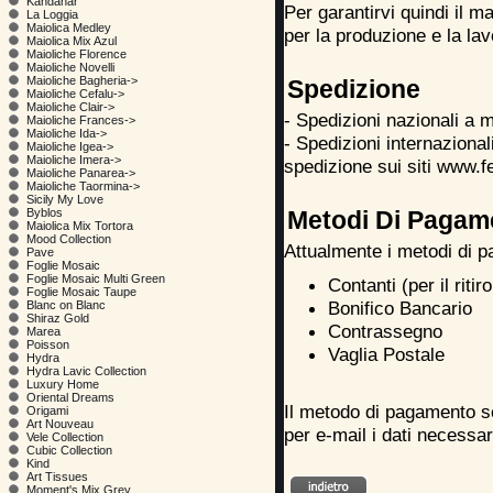
Kandahar
Per garantirvi quindi il m
La Loggia
Maiolica Medley
per la produzione e la lav
Maiolica Mix Azul
Maioliche Florence
Maioliche Novelli
Maioliche Bagheria->
Spedizione
Maioliche Cefalu->
Maioliche Clair->
- Spedizioni nazionali a 
Maioliche Frances->
Maioliche Ida->
- Spedizioni internaziona
Maioliche Igea->
Maioliche Imera->
spedizione sui siti www
Maioliche Panarea->
Maioliche Taormina->
Sicily My Love
Metodi Di Pagam
Byblos
Maiolica Mix Tortora
Mood Collection
Attualmente i metodi di p
Pave
Foglie Mosaic
Foglie Mosaic Multi Green
Contanti (per il ritir
Foglie Mosaic Taupe
Bonifico Bancario
Blanc on Blanc
Shiraz Gold
Contrassegno
Marea
Poisson
Vaglia Postale
Hydra
Hydra Lavic Collection
Luxury Home
Oriental Dreams
Il metodo di pagamento sc
Origami
Art Nouveau
per e-mail i dati necessa
Vele Collection
Cubic Collection
Kind
Art Tissues
Moment's Mix Grey