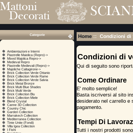
Categorie
Home
:: Condizioni di 
Ambientazioni e Interni
Condizioni di v
Piastrelle Maiolica (Repro)->
Mixed Majolica Repro->
Medieval Repro
Qui di seguito sono riport
Piastrelle Medievali (Repro)->
Majoliche Caltagirone->
Brick Collection Verde Ottanio
Brick Collection Verde Rame
Come Ordinare
Brick Collection Verde Salvia
Brick Metal Bronze
Brick Multi Blue Shades
E' molto semplice!
Brick Multi Verde
Basta iscriversi al sito in
Brick Collection Blu
Brick Collection Miele
desiderato nel carrello e
Blend Crystal
Canne 3D Collection
pagamento.
Country Chic
Garden Collection
Marrakech Collection
Mediterranea Collection
Tempi Di Lavora
Tinte Unite (Fondi)
Villa Igea Collection
Tutti i nostri prodotti sono
I Fishi