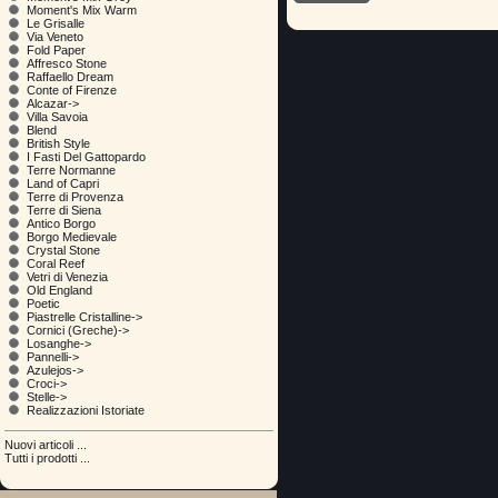
Moment's Mix Warm
Le Grisalle
Via Veneto
Fold Paper
Affresco Stone
Raffaello Dream
Conte of Firenze
Alcazar->
Villa Savoia
Blend
British Style
I Fasti Del Gattopardo
Terre Normanne
Land of Capri
Terre di Provenza
Terre di Siena
Antico Borgo
Borgo Medievale
Crystal Stone
Coral Reef
Vetri di Venezia
Old England
Poetic
Piastrelle Cristalline->
Cornici (Greche)->
Losanghe->
Pannelli->
Azulejos->
Croci->
Stelle->
Realizzazioni Istoriate
Nuovi articoli ...
Tutti i prodotti ...