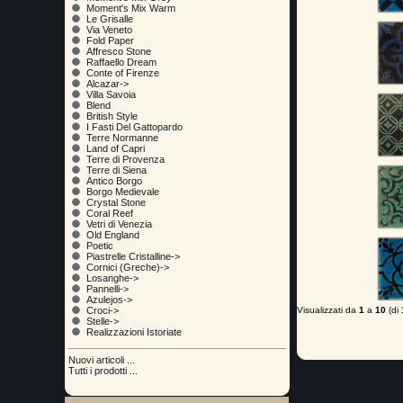
Moment's Mix Warm
Le Grisalle
Via Veneto
Fold Paper
Affresco Stone
Raffaello Dream
Conte of Firenze
Alcazar->
Villa Savoia
Blend
British Style
I Fasti Del Gattopardo
Terre Normanne
Land of Capri
Terre di Provenza
Terre di Siena
Antico Borgo
Borgo Medievale
Crystal Stone
Coral Reef
Vetri di Venezia
Old England
Poetic
Piastrelle Cristalline->
Cornici (Greche)->
Losanghe->
Pannelli->
Azulejos->
Visualizzati da
1
a
10
(di
Croci->
Stelle->
Realizzazioni Istoriate
Nuovi articoli ...
Tutti i prodotti ...