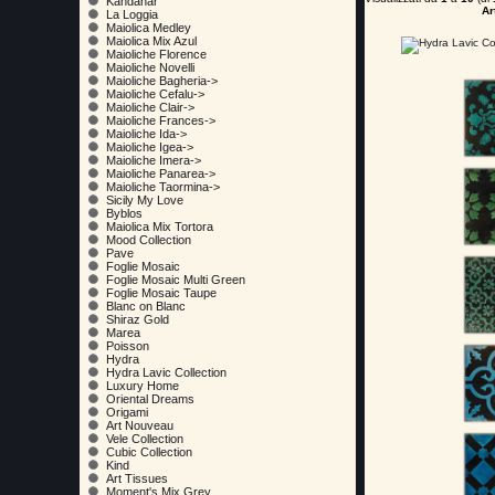
Kandahar
Ar
La Loggia
Maiolica Medley
Maiolica Mix Azul
Maioliche Florence
Maioliche Novelli
Maioliche Bagheria->
Maioliche Cefalu->
Maioliche Clair->
Maioliche Frances->
Maioliche Ida->
Maioliche Igea->
Maioliche Imera->
Maioliche Panarea->
Maioliche Taormina->
Sicily My Love
Byblos
Maiolica Mix Tortora
Mood Collection
Pave
Foglie Mosaic
Foglie Mosaic Multi Green
Foglie Mosaic Taupe
Blanc on Blanc
Shiraz Gold
Marea
Poisson
Hydra
Hydra Lavic Collection
Luxury Home
Oriental Dreams
Origami
Art Nouveau
Vele Collection
Cubic Collection
Kind
Art Tissues
Moment's Mix Grey