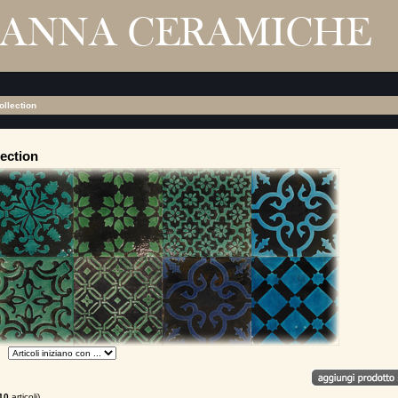
ollection
ection
10
articoli)