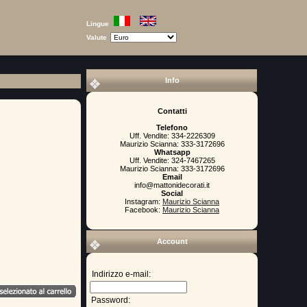
Lingue
Valute
Info
Contatti
Telefono
Uff. Vendite: 334-2226309
Maurizio Scianna: 333-3172696
Whatsapp
Uff. Vendite: 324-7467265
Maurizio Scianna: 333-3172696
Email
info@mattonidecorati.it
Social
Instagram:
Maurizio Scianna
Facebook:
Maurizio Scianna
Account
Indirizzo e-mail:
Password: