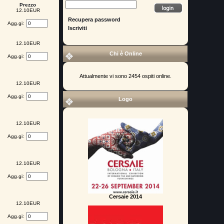
Prezzo
12.10EUR
Recupera password
Agg.gi:
Iscriviti
12.10EUR
Chi è Online
Agg.gi:
Attualmente vi sono 2454 ospiti online.
12.10EUR
Agg.gi:
Logo
12.10EUR
Agg.gi:
12.10EUR
Agg.gi:
Cersaie 2014
12.10EUR
Agg.gi: