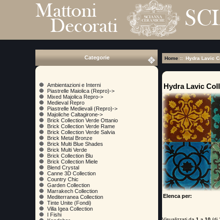
Categorie
Home
:: Hydra Lavic C
Hydra Lavic Coll
Ambientazioni e Interni
Piastrelle Maiolica (Repro)->
Mixed Majolica Repro->
Medieval Repro
Piastrelle Medievali (Repro)->
Majoliche Caltagirone->
Brick Collection Verde Ottanio
Brick Collection Verde Rame
Brick Collection Verde Salvia
Brick Metal Bronze
Brick Multi Blue Shades
Brick Multi Verde
Brick Collection Blu
Brick Collection Miele
Blend Crystal
Canne 3D Collection
Country Chic
Garden Collection
Marrakech Collection
Elenca per:
Mediterranea Collection
Tinte Unite (Fondi)
Villa Igea Collection
I Fishi
Visualizzati da
1
a
10
(di