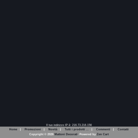
Il tuo indirizzo IP è: 216.73.216.156
Home
|
Promozioni
|
Novità
|
Tutti i prodotti ...
|
Commenti
|
Contatti
Copyright © 2026
Mattoni Decorati
. Powered by
Zen Cart