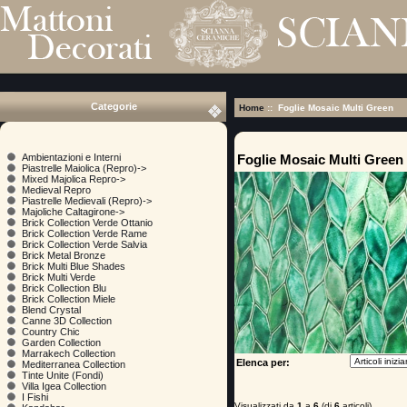
Categorie
Home
:: Foglie Mosaic Multi Green
Foglie Mosaic Multi Green
Ambientazioni e Interni
Piastrelle Maiolica (Repro)->
Mixed Majolica Repro->
Medieval Repro
Piastrelle Medievali (Repro)->
Majoliche Caltagirone->
Brick Collection Verde Ottanio
Brick Collection Verde Rame
Brick Collection Verde Salvia
Brick Metal Bronze
Brick Multi Blue Shades
Brick Multi Verde
Brick Collection Blu
Brick Collection Miele
Blend Crystal
Canne 3D Collection
Country Chic
Garden Collection
Marrakech Collection
Elenca per:
Mediterranea Collection
Tinte Unite (Fondi)
Villa Igea Collection
I Fishi
Visualizzati da
1
a
6
(di
6
articoli)