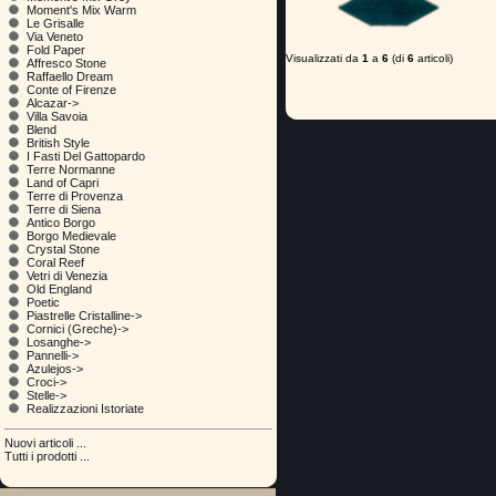
Moment's Mix Warm
Le Grisalle
Via Veneto
Fold Paper
Visualizzati da
1
a
6
(di
6
articoli)
Affresco Stone
Raffaello Dream
Conte of Firenze
Alcazar->
Villa Savoia
Blend
British Style
I Fasti Del Gattopardo
Terre Normanne
Land of Capri
Terre di Provenza
Terre di Siena
Antico Borgo
Borgo Medievale
Crystal Stone
Coral Reef
Vetri di Venezia
Old England
Poetic
Piastrelle Cristalline->
Cornici (Greche)->
Losanghe->
Pannelli->
Azulejos->
Croci->
Stelle->
Realizzazioni Istoriate
Nuovi articoli ...
Tutti i prodotti ...