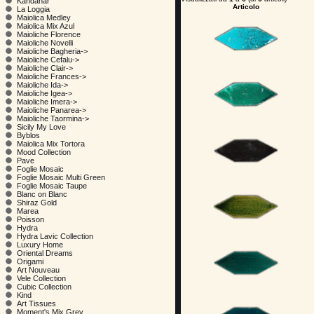
Kandahar
Articolo
La Loggia
Maiolica Medley
Maiolica Mix Azul
Maioliche Florence
Maioliche Novelli
Maioliche Bagheria->
Maioliche Cefalu->
Maioliche Clair->
Maioliche Frances->
Maioliche Ida->
Maioliche Igea->
Maioliche Imera->
Maioliche Panarea->
Maioliche Taormina->
Sicily My Love
Byblos
Maiolica Mix Tortora
Mood Collection
Pave
Foglie Mosaic
Foglie Mosaic Multi Green
Foglie Mosaic Taupe
Blanc on Blanc
Shiraz Gold
Marea
Poisson
Hydra
Hydra Lavic Collection
Luxury Home
Oriental Dreams
Origami
Art Nouveau
Vele Collection
Cubic Collection
Kind
Art Tissues
Moment's Mix Grey