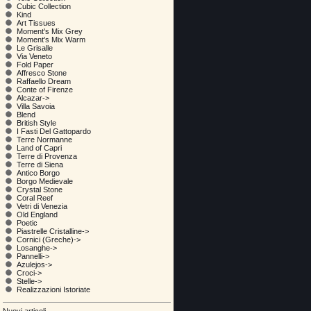
Cubic Collection
Kind
Art Tissues
Moment's Mix Grey
Moment's Mix Warm
Le Grisalle
Via Veneto
Fold Paper
Affresco Stone
Raffaello Dream
Conte of Firenze
Alcazar->
Villa Savoia
Blend
British Style
I Fasti Del Gattopardo
Terre Normanne
Land of Capri
Terre di Provenza
Terre di Siena
Antico Borgo
Borgo Medievale
Crystal Stone
Coral Reef
Vetri di Venezia
Old England
Poetic
Piastrelle Cristalline->
Cornici (Greche)->
Losanghe->
Pannelli->
Azulejos->
Croci->
Stelle->
Realizzazioni Istoriate
Nuovi articoli ...