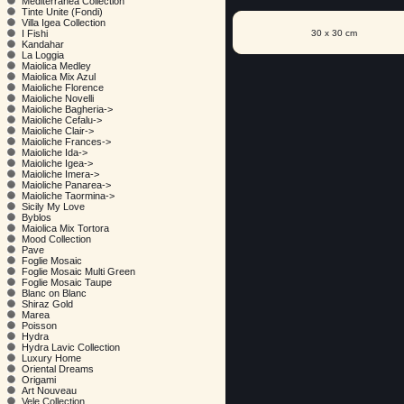
Mediterranea Collection
Tinte Unite (Fondi)
Villa Igea Collection
30 x 30 cm
I Fishi
Kandahar
La Loggia
Maiolica Medley
Maiolica Mix Azul
Maioliche Florence
Maioliche Novelli
Maioliche Bagheria->
Maioliche Cefalu->
Maioliche Clair->
Maioliche Frances->
Maioliche Ida->
Maioliche Igea->
Maioliche Imera->
Maioliche Panarea->
Maioliche Taormina->
Sicily My Love
Byblos
Maiolica Mix Tortora
Mood Collection
Pave
Foglie Mosaic
Foglie Mosaic Multi Green
Foglie Mosaic Taupe
Blanc on Blanc
Shiraz Gold
Marea
Poisson
Hydra
Hydra Lavic Collection
Luxury Home
Oriental Dreams
Origami
Art Nouveau
Vele Collection