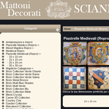
Categorie
Home
:: Piastrelle Medievali (Repro)
Piastrelle Medievali (Repro
Ambientazioni e Interni
Piastrelle Maiolica (Repro)->
Mixed Majolica Repro->
Medieval Repro
Piastrelle Medievali (Repro)
->
- 10 x 10 cm
- 15 x 15 cm
- 20 x 20 cm
- 30 x 30 cm
Majoliche Caltagirone->
Brick Collection Verde Ottanio
Brick Collection Verde Rame
Brick Collection Verde Salvia
Brick Metal Bronze
Brick Multi Blue Shades
Brick Multi Verde
Brick Collection Blu
Clicca la tua dimensione preferita per s
Brick Collection Miele
Blend Crystal
Canne 3D Collection
Country Chic
10 x 10 cm
Garden Collection
Marrakech Collection