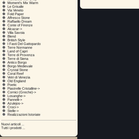
Moment's Mix Warm
Le Grisalle
Via Veneto
Fold Paper
Affresco Stone
Raffaello Dream
Conte of Firenze
Alcazar->
Villa Savoia
Blend
British Style
I Fasti Del Gattopardo
Terre Normanne
Land of Capri
Terre di Provenza
Terre di Siena
Antico Borgo
Borgo Medievale
Crystal Stone
Coral Reef
Vetri di Venezia
Old England
Poetic
Piastrelle Cristalline->
Cornici (Greche)->
Losanghe->
Pannelli->
Azulejos->
Croci->
Stelle->
Realizzazioni Istoriate
Nuovi articoli ...
Tutti i prodotti ...