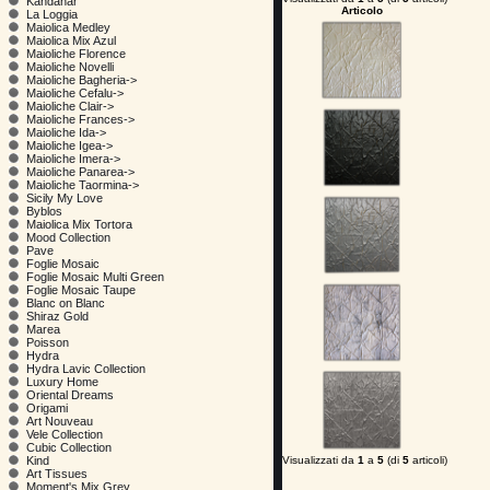
Kandahar
Articolo
La Loggia
Maiolica Medley
Maiolica Mix Azul
Maioliche Florence
Maioliche Novelli
Maioliche Bagheria->
Maioliche Cefalu->
Maioliche Clair->
Maioliche Frances->
Maioliche Ida->
Maioliche Igea->
Maioliche Imera->
Maioliche Panarea->
Maioliche Taormina->
Sicily My Love
Byblos
Maiolica Mix Tortora
Mood Collection
Pave
Foglie Mosaic
Foglie Mosaic Multi Green
Foglie Mosaic Taupe
Blanc on Blanc
Shiraz Gold
Marea
Poisson
Hydra
Hydra Lavic Collection
Luxury Home
Oriental Dreams
Origami
Art Nouveau
Vele Collection
Cubic Collection
Visualizzati da
1
a
5
(di
5
articoli)
Kind
Art Tissues
Moment's Mix Grey