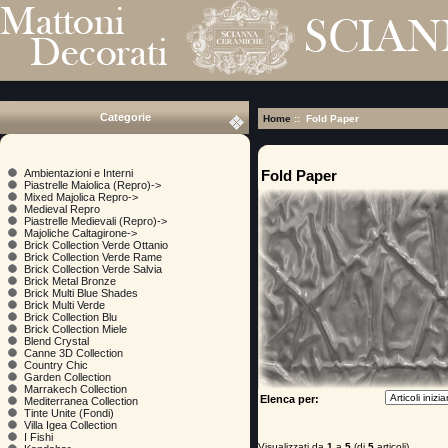
Categorie
Home
:: Fold Paper
Fold Paper
Ambientazioni e Interni
Piastrelle Maiolica (Repro)->
Mixed Majolica Repro->
Medieval Repro
Piastrelle Medievali (Repro)->
Majoliche Caltagirone->
Brick Collection Verde Ottanio
Brick Collection Verde Rame
Brick Collection Verde Salvia
Brick Metal Bronze
Brick Multi Blue Shades
Brick Multi Verde
Brick Collection Blu
Brick Collection Miele
Blend Crystal
Canne 3D Collection
Country Chic
Garden Collection
Marrakech Collection
Elenca per:
Mediterranea Collection
Tinte Unite (Fondi)
Villa Igea Collection
I Fishi
Visualizzati da
1
a
5
(di
5
articoli)