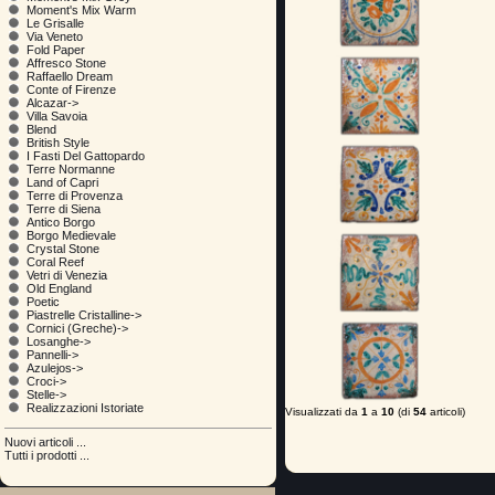
Moment's Mix Warm
Le Grisalle
Via Veneto
Fold Paper
Affresco Stone
Raffaello Dream
Conte of Firenze
Alcazar->
Villa Savoia
Blend
British Style
I Fasti Del Gattopardo
Terre Normanne
Land of Capri
Terre di Provenza
Terre di Siena
Antico Borgo
Borgo Medievale
Crystal Stone
Coral Reef
Vetri di Venezia
Old England
Poetic
Piastrelle Cristalline->
Cornici (Greche)->
Losanghe->
Pannelli->
Azulejos->
Croci->
Stelle->
Realizzazioni Istoriate
Visualizzati da
1
a
10
(di
54
articoli)
Nuovi articoli ...
Tutti i prodotti ...