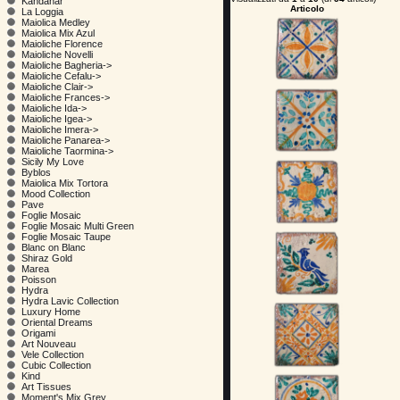
Kandahar
Articolo
La Loggia
Maiolica Medley
Maiolica Mix Azul
Maioliche Florence
Maioliche Novelli
Maioliche Bagheria->
Maioliche Cefalu->
Maioliche Clair->
Maioliche Frances->
Maioliche Ida->
Maioliche Igea->
Maioliche Imera->
Maioliche Panarea->
Maioliche Taormina->
Sicily My Love
Byblos
Maiolica Mix Tortora
Mood Collection
Pave
Foglie Mosaic
Foglie Mosaic Multi Green
Foglie Mosaic Taupe
Blanc on Blanc
Shiraz Gold
Marea
Poisson
Hydra
Hydra Lavic Collection
Luxury Home
Oriental Dreams
Origami
Art Nouveau
Vele Collection
Cubic Collection
Kind
Art Tissues
Moment's Mix Grey