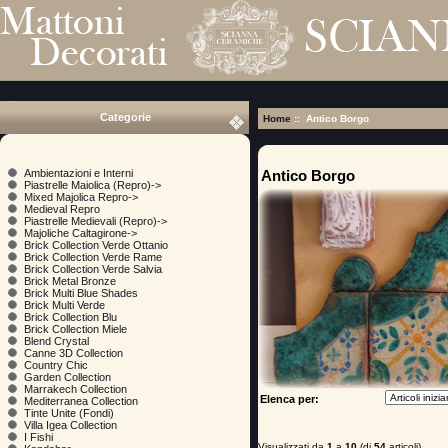
Categorie
Home
:: Antico Borgo
Antico Borgo
Ambientazioni e Interni
Piastrelle Maiolica (Repro)->
Mixed Majolica Repro->
Medieval Repro
Piastrelle Medievali (Repro)->
Majoliche Caltagirone->
Brick Collection Verde Ottanio
Brick Collection Verde Rame
Brick Collection Verde Salvia
Brick Metal Bronze
Brick Multi Blue Shades
Brick Multi Verde
Brick Collection Blu
Brick Collection Miele
Blend Crystal
Canne 3D Collection
Country Chic
Garden Collection
Marrakech Collection
Elenca per:
Mediterranea Collection
Tinte Unite (Fondi)
Villa Igea Collection
I Fishi
Visualizzati da
1
a
10
(di
54
articoli)