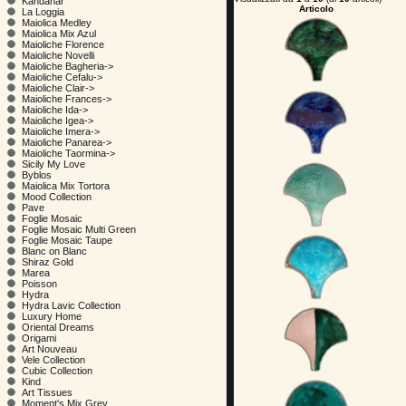
Kandahar
Articolo
La Loggia
Maiolica Medley
Maiolica Mix Azul
Maioliche Florence
Maioliche Novelli
Maioliche Bagheria->
Maioliche Cefalu->
Maioliche Clair->
Maioliche Frances->
Maioliche Ida->
Maioliche Igea->
Maioliche Imera->
Maioliche Panarea->
Maioliche Taormina->
Sicily My Love
Byblos
Maiolica Mix Tortora
Mood Collection
Pave
Foglie Mosaic
Foglie Mosaic Multi Green
Foglie Mosaic Taupe
Blanc on Blanc
Shiraz Gold
Marea
Poisson
Hydra
Hydra Lavic Collection
Luxury Home
Oriental Dreams
Origami
Art Nouveau
Vele Collection
Cubic Collection
Kind
Art Tissues
Moment's Mix Grey