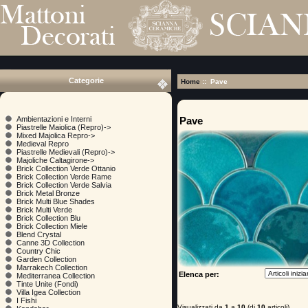
Categorie
Home
:: Pave
Pave
Ambientazioni e Interni
Piastrelle Maiolica (Repro)->
Mixed Majolica Repro->
Medieval Repro
Piastrelle Medievali (Repro)->
Majoliche Caltagirone->
Brick Collection Verde Ottanio
Brick Collection Verde Rame
Brick Collection Verde Salvia
Brick Metal Bronze
Brick Multi Blue Shades
Brick Multi Verde
Brick Collection Blu
Brick Collection Miele
Blend Crystal
Canne 3D Collection
Country Chic
Garden Collection
Marrakech Collection
Elenca per:
Mediterranea Collection
Tinte Unite (Fondi)
Villa Igea Collection
I Fishi
Visualizzati da
1
a
10
(di
10
articoli)