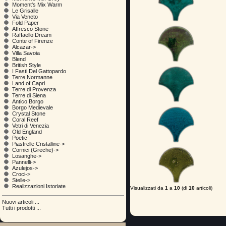
Moment's Mix Warm
Le Grisalle
Via Veneto
Fold Paper
Affresco Stone
Raffaello Dream
Conte of Firenze
Alcazar->
Villa Savoia
Blend
British Style
I Fasti Del Gattopardo
Terre Normanne
Land of Capri
Terre di Provenza
Terre di Siena
Antico Borgo
Borgo Medievale
Crystal Stone
Coral Reef
Vetri di Venezia
Old England
Poetic
Piastrelle Cristalline->
Cornici (Greche)->
Losanghe->
Pannelli->
Azulejos->
Croci->
Stelle->
Realizzazioni Istoriate
Visualizzati da
1
a
10
(di
10
articoli)
Nuovi articoli ...
Tutti i prodotti ...