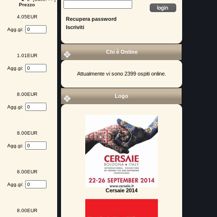
Prezzo
4.05EUR
Recupera password
Iscriviti
Agg.gi:
Chi è Online
1.01EUR
Agg.gi:
Attualmente vi sono 2399 ospiti online.
8.00EUR
Logo
Agg.gi:
8.00EUR
Agg.gi:
8.00EUR
Agg.gi:
Cersaie 2014
8.00EUR