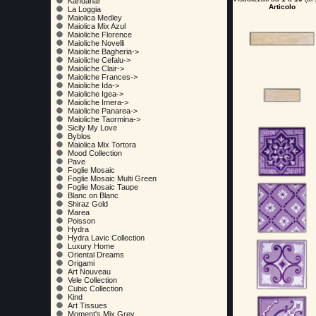
Kandahar
Articolo
La Loggia
Maiolica Medley
Maiolica Mix Azul
Maioliche Florence
Maioliche Novelli
Maioliche Bagheria->
Maioliche Cefalu->
Maioliche Clair->
Maioliche Frances->
Maioliche Ida->
Maioliche Igea->
Maioliche Imera->
Maioliche Panarea->
Maioliche Taormina->
Sicily My Love
Byblos
Maiolica Mix Tortora
Mood Collection
Pave
Foglie Mosaic
Foglie Mosaic Multi Green
Foglie Mosaic Taupe
Blanc on Blanc
Shiraz Gold
Marea
Poisson
Hydra
Hydra Lavic Collection
Luxury Home
Oriental Dreams
Origami
Art Nouveau
Vele Collection
Cubic Collection
Kind
Art Tissues
Moment's Mix Grey