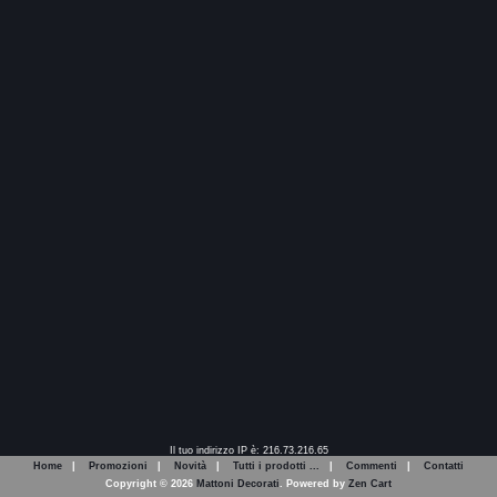
Il tuo indirizzo IP è: 216.73.216.65
Home
|
Promozioni
|
Novità
|
Tutti i prodotti ...
|
Commenti
|
Contatti
Copyright © 2026
Mattoni Decorati
. Powered by
Zen Cart