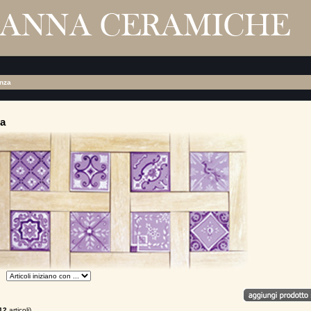
enza
za
12
articoli)