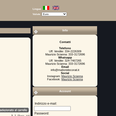
Lingue
Valute
Info
Contatti
Telefono
Uff. Vendite: 334-2226309
Maurizio Scianna: 333-3172696
Whatsapp
Uff. Vendite: 324-7467265
Maurizio Scianna: 333-3172696
Email
info@mattonidecorati.it
Social
Instagram:
Maurizio Scianna
Facebook:
Maurizio Scianna
Account
Indirizzo e-mail:
Password:
1
2
[Succ. >>]