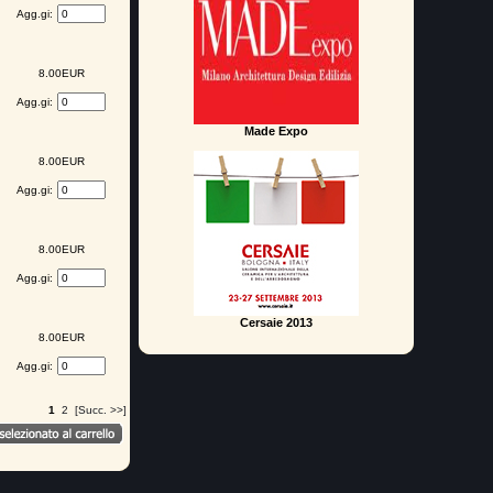
Agg.gi:
8.00EUR
Agg.gi:
Made Expo
8.00EUR
Agg.gi:
8.00EUR
Agg.gi:
Cersaie 2013
8.00EUR
Agg.gi:
1
2
[Succ. >>]