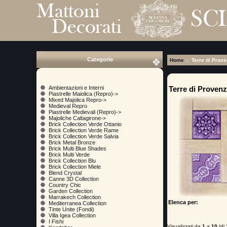
Categorie
Home
:: Terre di Prov
Terre di Proven
Ambientazioni e Interni
Piastrelle Maiolica (Repro)->
Mixed Majolica Repro->
Medieval Repro
Piastrelle Medievali (Repro)->
Majoliche Caltagirone->
Brick Collection Verde Ottanio
Brick Collection Verde Rame
Brick Collection Verde Salvia
Brick Metal Bronze
Brick Multi Blue Shades
Brick Multi Verde
Brick Collection Blu
Brick Collection Miele
Blend Crystal
Canne 3D Collection
Country Chic
Garden Collection
Marrakech Collection
Elenca per:
Mediterranea Collection
Tinte Unite (Fondi)
Villa Igea Collection
I Fishi
Visualizzati da
1
a
10
(di