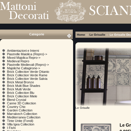
Categorie
Home
::
Le Grisalle
:: Le Grisalle D
Ambientazioni e Interni
Piastrelle Maiolica (Repro)->
Mixed Majolica Repro->
Medieval Repro
Piastrelle Medievali (Repro)->
Majoliche Caltagirone->
Brick Collection Verde Ottanio
Brick Collection Verde Rame
Brick Collection Verde Salvia
Brick Metal Bronze
Brick Multi Blue Shades
Brick Multi Verde
Brick Collection Blu
Brick Collection Miele
Blend Crystal
Canne 3D Collection
Country Chic
Le Grisalle
Garden Collection
Marrakech Collection
Mediterranea Collection
Tinte Unite (Fondi)
Le Gr
Villa Igea Collection
I Fishi