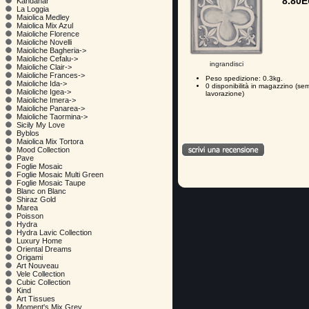
8.80
Kandahar
La Loggia
Maiolica Medley
Maiolica Mix Azul
Maioliche Florence
Maioliche Novelli
Maioliche Bagheria->
Maioliche Cefalu->
ingrandisci
Maioliche Clair->
Maioliche Frances->
Peso spedizione: 0.3kg.
Maioliche Ida->
0 disponibilità in magazzino (se
Maioliche Igea->
lavorazione)
Maioliche Imera->
Maioliche Panarea->
Maioliche Taormina->
Sicily My Love
Byblos
Maiolica Mix Tortora
Mood Collection
Pave
Foglie Mosaic
Foglie Mosaic Multi Green
Foglie Mosaic Taupe
Blanc on Blanc
Shiraz Gold
Marea
Poisson
Hydra
Hydra Lavic Collection
Luxury Home
Oriental Dreams
Origami
Art Nouveau
Vele Collection
Cubic Collection
Kind
Art Tissues
Moment's Mix Grey