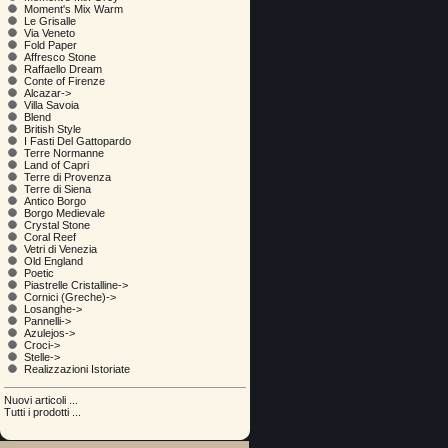
Moment's Mix Warm
Le Grisalle
Via Veneto
Fold Paper
Affresco Stone
Raffaello Dream
Conte of Firenze
Alcazar->
Villa Savoia
Blend
British Style
I Fasti Del Gattopardo
Terre Normanne
Land of Capri
Terre di Provenza
Terre di Siena
Antico Borgo
Borgo Medievale
Crystal Stone
Coral Reef
Vetri di Venezia
Old England
Poetic
Piastrelle Cristalline->
Cornici (Greche)->
Losanghe->
Pannelli->
Azulejos->
Croci->
Stelle->
Realizzazioni Istoriate
Nuovi articoli ...
Tutti i prodotti ...