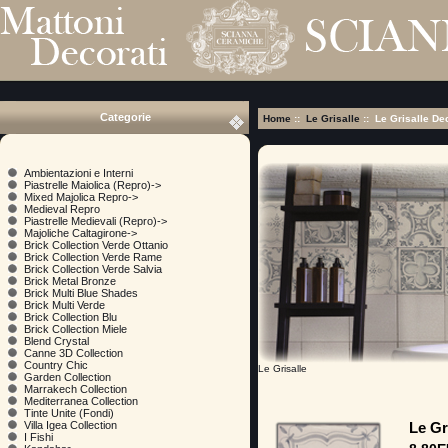
Categorie
Home
::
Le Grisalle
:: Le Grisalle D
Ambientazioni e Interni
Piastrelle Maiolica (Repro)->
Mixed Majolica Repro->
Medieval Repro
Piastrelle Medievali (Repro)->
Majoliche Caltagirone->
Brick Collection Verde Ottanio
Brick Collection Verde Rame
Brick Collection Verde Salvia
Brick Metal Bronze
Brick Multi Blue Shades
Brick Multi Verde
Brick Collection Blu
Brick Collection Miele
Blend Crystal
Canne 3D Collection
Country Chic
Le Grisalle
Garden Collection
Marrakech Collection
Mediterranea Collection
Tinte Unite (Fondi)
Le Gr
Villa Igea Collection
I Fishi