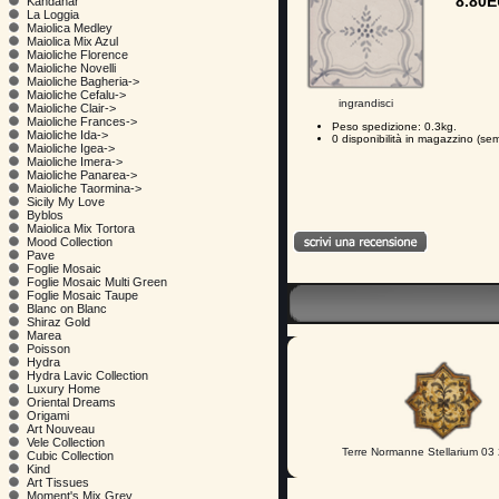
8.80
Kandahar
La Loggia
Maiolica Medley
Maiolica Mix Azul
Maioliche Florence
Maioliche Novelli
Maioliche Bagheria->
Maioliche Cefalu->
ingrandisci
Maioliche Clair->
Maioliche Frances->
Peso spedizione: 0.3kg.
Maioliche Ida->
0 disponibilità in magazzino (se
Maioliche Igea->
Maioliche Imera->
Maioliche Panarea->
Maioliche Taormina->
Sicily My Love
Byblos
Maiolica Mix Tortora
Mood Collection
Pave
Foglie Mosaic
Foglie Mosaic Multi Green
Foglie Mosaic Taupe
Blanc on Blanc
Shiraz Gold
Marea
Poisson
Hydra
Hydra Lavic Collection
Luxury Home
Oriental Dreams
Origami
Art Nouveau
Vele Collection
Terre Normanne Stellarium 0
Cubic Collection
Kind
Art Tissues
Moment's Mix Grey