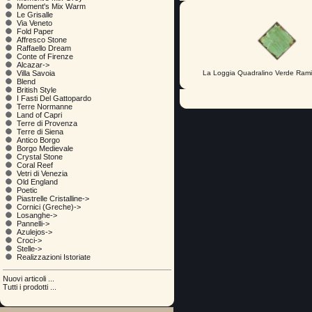
Moment's Mix Warm
Le Grisalle
Via Veneto
Fold Paper
Affresco Stone
Raffaello Dream
Conte of Firenze
Alcazar->
La Loggia Quadralino Verde Ram
Villa Savoia
Blend
British Style
I Fasti Del Gattopardo
Terre Normanne
Land of Capri
Terre di Provenza
Terre di Siena
Antico Borgo
Borgo Medievale
Crystal Stone
Coral Reef
Vetri di Venezia
Old England
Poetic
Piastrelle Cristalline->
Cornici (Greche)->
Losanghe->
Pannelli->
Azulejos->
Croci->
Stelle->
Realizzazioni Istoriate
Nuovi articoli ...
Tutti i prodotti ...