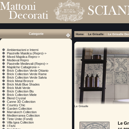
Categorie
Home
::
Le Grisalle
:: Le Grisalle D
Ambientazioni e Interni
Piastrelle Maiolica (Repro)->
Mixed Majolica Repro->
Medieval Repro
Piastrelle Medievali (Repro)->
Majoliche Caltagirone->
Brick Collection Verde Ottanio
Brick Collection Verde Rame
Brick Collection Verde Salvia
Brick Metal Bronze
Brick Multi Blue Shades
Brick Multi Verde
Brick Collection Blu
Brick Collection Miele
Blend Crystal
Canne 3D Collection
Country Chic
Le Grisalle
Garden Collection
Marrakech Collection
Mediterranea Collection
Tinte Unite (Fondi)
Le Gr
Villa Igea Collection
I Fishi