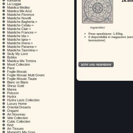
16.8
Kandahar
La Loggia
Maiolica Medley
Maiolica Mix Azul
Maioliche Florence
Maioliche Novelli
Maioliche Bagheria->
Maioliche Cefalu->
ingrandisci
Maioliche Clair->
Maioliche Frances->
Peso spedizione: 1.65kg.
Maioliche Ida->
0 disponibilità in magazzino (se
Maioliche Igea->
lavorazione)
Maioliche Imera->
Maioliche Panarea->
Maioliche Taormina->
Sicily My Love
Byblos
Maiolica Mix Tortora
Mood Collection
Pave
Foglie Mosaic
Foglie Mosaic Multi Green
Foglie Mosaic Taupe
Blanc on Blanc
Shiraz Gold
Marea
Poisson
Hydra
Hydra Lavic Collection
Luxury Home
Oriental Dreams
Origami
Art Nouveau
Vele Collection
Cubic Collection
Kind
Art Tissues
Moment's Mix Grey