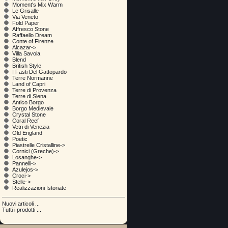
Moment's Mix Warm
Le Grisalle
Via Veneto
Fold Paper
Affresco Stone
Raffaello Dream
Conte of Firenze
Alcazar->
Villa Savoia
Blend
British Style
I Fasti Del Gattopardo
Terre Normanne
Land of Capri
Terre di Provenza
Terre di Siena
Antico Borgo
Borgo Medievale
Crystal Stone
Coral Reef
Vetri di Venezia
Old England
Poetic
Piastrelle Cristalline->
Cornici (Greche)->
Losanghe->
Pannelli->
Azulejos->
Croci->
Stelle->
Realizzazioni Istoriate
Nuovi articoli ...
Tutti i prodotti ...