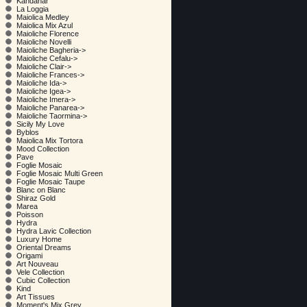
Kandahar
La Loggia
Maiolica Medley
Maiolica Mix Azul
Maioliche Florence
Maioliche Novelli
Maioliche Bagheria->
Maioliche Cefalu->
Maioliche Clair->
Maioliche Frances->
Maioliche Ida->
Maioliche Igea->
Maioliche Imera->
Maioliche Panarea->
Maioliche Taormina->
Sicily My Love
Byblos
Maiolica Mix Tortora
Mood Collection
Pave
Foglie Mosaic
Foglie Mosaic Multi Green
Foglie Mosaic Taupe
Blanc on Blanc
Shiraz Gold
Marea
Poisson
Hydra
Hydra Lavic Collection
Luxury Home
Oriental Dreams
Origami
Art Nouveau
Vele Collection
Cubic Collection
Kind
Art Tissues
Moment's Mix Grey