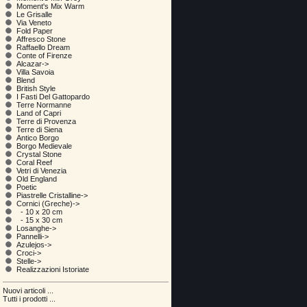
Moment's Mix Warm
Le Grisalle
Via Veneto
Fold Paper
Affresco Stone
Raffaello Dream
Conte of Firenze
Alcazar->
Villa Savoia
Blend
British Style
I Fasti Del Gattopardo
Terre Normanne
Land of Capri
Terre di Provenza
Terre di Siena
Antico Borgo
Borgo Medievale
Crystal Stone
Coral Reef
Vetri di Venezia
Old England
Poetic
Piastrelle Cristalline->
Cornici (Greche)
->
- 10 x 20 cm
- 15 x 30 cm
Losanghe->
Pannelli->
Azulejos->
Croci->
Stelle->
Realizzazioni Istoriate
Nuovi articoli ...
Tutti i prodotti ...