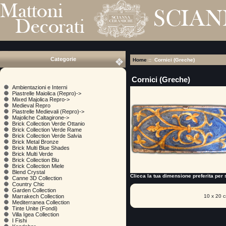
Categorie
Home
:: Cornici (Greche)
Cornici (Greche)
Ambientazioni e Interni
Piastrelle Maiolica (Repro)->
Mixed Majolica Repro->
Medieval Repro
Piastrelle Medievali (Repro)->
Majoliche Caltagirone->
Brick Collection Verde Ottanio
Brick Collection Verde Rame
Brick Collection Verde Salvia
Brick Metal Bronze
Brick Multi Blue Shades
Brick Multi Verde
Brick Collection Blu
Brick Collection Miele
Blend Crystal
Clicca la tua dimensione preferita per s
Canne 3D Collection
Country Chic
Garden Collection
10 x 20 
Marrakech Collection
Mediterranea Collection
Tinte Unite (Fondi)
Villa Igea Collection
I Fishi