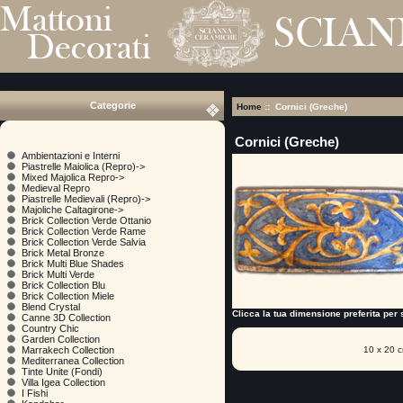
Categorie
Home
:: Cornici (Greche)
Cornici (Greche)
Ambientazioni e Interni
Piastrelle Maiolica (Repro)->
Mixed Majolica Repro->
Medieval Repro
Piastrelle Medievali (Repro)->
Majoliche Caltagirone->
Brick Collection Verde Ottanio
Brick Collection Verde Rame
Brick Collection Verde Salvia
Brick Metal Bronze
Brick Multi Blue Shades
Brick Multi Verde
Brick Collection Blu
Brick Collection Miele
Blend Crystal
Clicca la tua dimensione preferita per s
Canne 3D Collection
Country Chic
Garden Collection
10 x 20 
Marrakech Collection
Mediterranea Collection
Tinte Unite (Fondi)
Villa Igea Collection
I Fishi