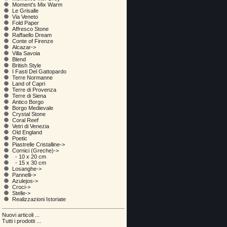
Moment's Mix Warm
Le Grisalle
Via Veneto
Fold Paper
Affresco Stone
Raffaello Dream
Conte of Firenze
Alcazar->
Villa Savoia
Blend
British Style
I Fasti Del Gattopardo
Terre Normanne
Land of Capri
Terre di Provenza
Terre di Siena
Antico Borgo
Borgo Medievale
Crystal Stone
Coral Reef
Vetri di Venezia
Old England
Poetic
Piastrelle Cristalline->
Cornici (Greche)
->
- 10 x 20 cm
- 15 x 30 cm
Losanghe->
Pannelli->
Azulejos->
Croci->
Stelle->
Realizzazioni Istoriate
Nuovi articoli ...
Tutti i prodotti ...