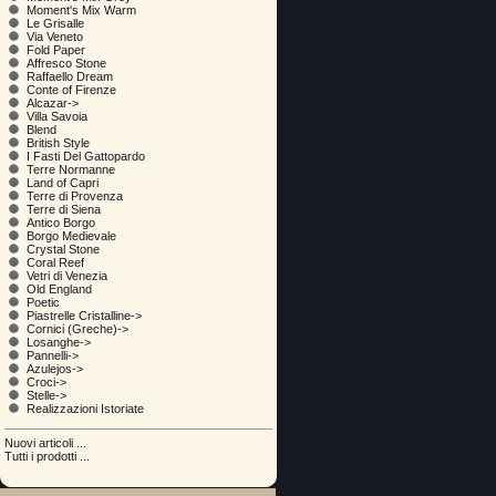
Moment's Mix Warm
Le Grisalle
Via Veneto
Fold Paper
Affresco Stone
Raffaello Dream
Conte of Firenze
Alcazar->
Villa Savoia
Blend
British Style
I Fasti Del Gattopardo
Terre Normanne
Land of Capri
Terre di Provenza
Terre di Siena
Antico Borgo
Borgo Medievale
Crystal Stone
Coral Reef
Vetri di Venezia
Old England
Poetic
Piastrelle Cristalline->
Cornici (Greche)->
Losanghe->
Pannelli->
Azulejos->
Croci->
Stelle->
Realizzazioni Istoriate
Nuovi articoli ...
Tutti i prodotti ...