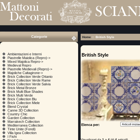
Categorie
Home
:: British Style
British Style
Ambientazioni e Interni
Piastrelle Maiolica (Repro)->
Mixed Majolica Repro->
Medieval Repro
Piastrelle Medievali (Repro)->
Majoliche Caltagirone->
Brick Collection Verde Ottanio
Brick Collection Verde Rame
Brick Collection Verde Salvia
Brick Metal Bronze
Brick Multi Blue Shades
Brick Multi Verde
Brick Collection Blu
Brick Collection Miele
Blend Crystal
Canne 3D Collection
Country Chic
Garden Collection
Marrakech Collection
Elenca per:
Mediterranea Collection
Tinte Unite (Fondi)
Villa Igea Collection
I Fishi
Visualizzati da
1
a
4
(di
4
articoli)