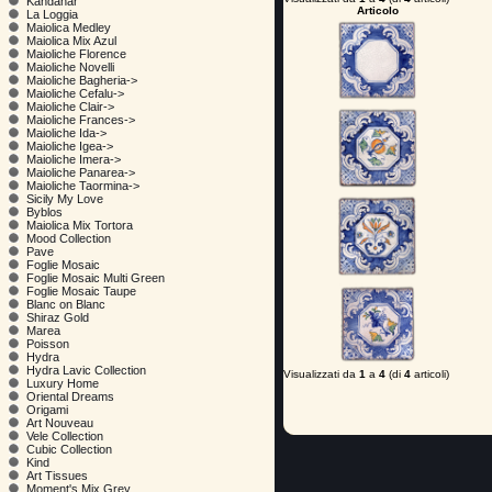
Kandahar
Articolo
La Loggia
Maiolica Medley
Maiolica Mix Azul
Maioliche Florence
Maioliche Novelli
Maioliche Bagheria->
Maioliche Cefalu->
Maioliche Clair->
Maioliche Frances->
Maioliche Ida->
Maioliche Igea->
Maioliche Imera->
Maioliche Panarea->
Maioliche Taormina->
Sicily My Love
Byblos
Maiolica Mix Tortora
Mood Collection
Pave
Foglie Mosaic
Foglie Mosaic Multi Green
Foglie Mosaic Taupe
Blanc on Blanc
Shiraz Gold
Marea
Poisson
Hydra
Hydra Lavic Collection
Visualizzati da
1
a
4
(di
4
articoli)
Luxury Home
Oriental Dreams
Origami
Art Nouveau
Vele Collection
Cubic Collection
Kind
Art Tissues
Moment's Mix Grey