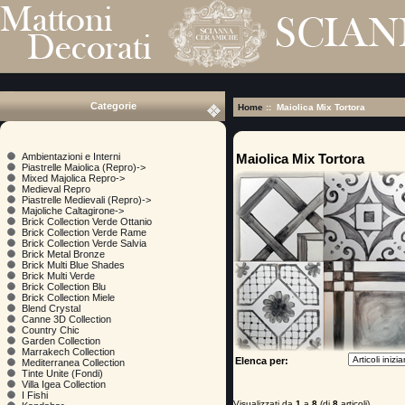
Categorie
Home
:: Maiolica Mix Tortora
Maiolica Mix Tortora
Ambientazioni e Interni
Piastrelle Maiolica (Repro)->
Mixed Majolica Repro->
Medieval Repro
Piastrelle Medievali (Repro)->
Majoliche Caltagirone->
Brick Collection Verde Ottanio
Brick Collection Verde Rame
Brick Collection Verde Salvia
Brick Metal Bronze
Brick Multi Blue Shades
Brick Multi Verde
Brick Collection Blu
Brick Collection Miele
Blend Crystal
Canne 3D Collection
Country Chic
Garden Collection
Marrakech Collection
Elenca per:
Mediterranea Collection
Tinte Unite (Fondi)
Villa Igea Collection
I Fishi
Visualizzati da
1
a
8
(di
8
articoli)