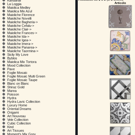
Kandahar
Articolo
La Loggia
Maiolica Medley
Maiolica Mix Azul
Maioliche Florence
Maioliche Novelli
Maioliche Bagheria->
Maioliche Cefalu->
Maioliche Clair->
Maioliche Frances->
Maioliche Ida->
Maioliche Igea->
Maioliche Imera->
Maioliche Panarea->
Maioliche Taormina->
Sicily My Love
Byblos
Maiolica Mix Tortora
Mood Collection
Pave
Foglie Mosaic
Foglie Mosaic Multi Green
Foglie Mosaic Taupe
Blanc on Blanc
Shiraz Gold
Marea
Poisson
Hydra
Hydra Lavic Collection
Luxury Home
Oriental Dreams
Origami
Art Nouveau
Vele Collection
Cubic Collection
Kind
Art Tissues
Moment's Mix Grey