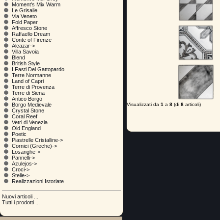
Moment's Mix Warm
Le Grisalle
Via Veneto
Fold Paper
Affresco Stone
Raffaello Dream
Conte of Firenze
Alcazar->
Villa Savoia
Blend
British Style
I Fasti Del Gattopardo
Terre Normanne
Land of Capri
Terre di Provenza
Terre di Siena
Antico Borgo
Visualizzati da
1
a
8
(di
8
articoli)
Borgo Medievale
Crystal Stone
Coral Reef
Vetri di Venezia
Old England
Poetic
Piastrelle Cristalline->
Cornici (Greche)->
Losanghe->
Pannelli->
Azulejos->
Croci->
Stelle->
Realizzazioni Istoriate
Nuovi articoli ...
Tutti i prodotti ...