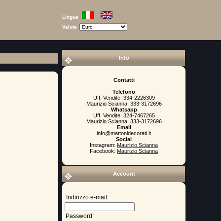
Lingue
Valute
Info
Contatti
Telefono
Uff. Vendite: 334-2226309
Maurizio Scianna: 333-3172696
Whatsapp
Uff. Vendite: 324-7467265
Maurizio Scianna: 333-3172696
Email
info@mattonidecorati.it
Social
Instagram:
Maurizio Scianna
Facebook:
Maurizio Scianna
Account
Indirizzo e-mail:
Password: