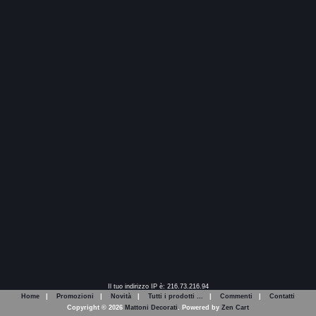
Il tuo indirizzo IP è: 216.73.216.94
Home
|
Promozioni
|
Novità
|
Tutti i prodotti ...
|
Commenti
|
Contatti
Copyright © 2026
Mattoni Decorati
. Powered by
Zen Cart