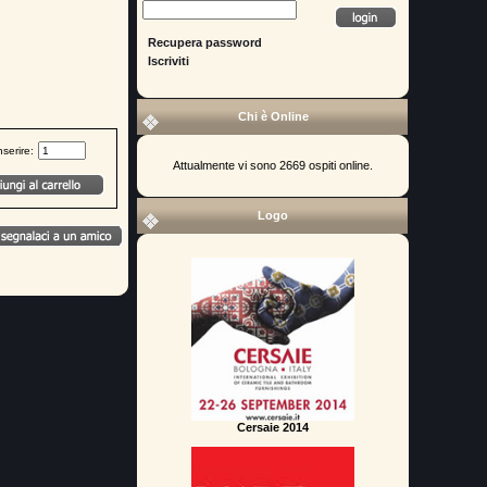
Recupera password
Iscriviti
Chi è Online
nserire:
Attualmente vi sono 2669 ospiti online.
Logo
Cersaie 2014