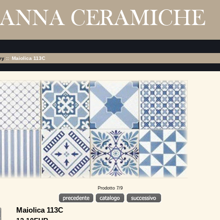
ey
:: Maiolica 113C
Prodotto 7/9
Maiolica 113C