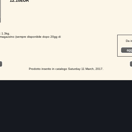
12.10EUR
 1.3kg.
in magazzino (sempre disponibile dopo 20gg di
Da i
Prodotto inserito in catalogo Saturday 11 March, 2017.