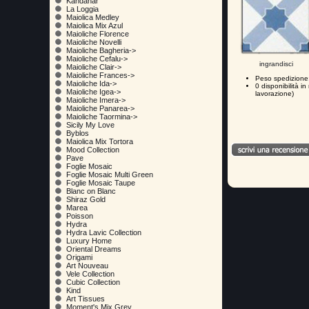
Kandahar
La Loggia
Maiolica Medley
Maiolica Mix Azul
Maioliche Florence
Maioliche Novelli
Maioliche Bagheria->
Maioliche Cefalu->
ingrandisci
Maioliche Clair->
Maioliche Frances->
Peso spedizione:
Maioliche Ida->
0 disponibilità 
Maioliche Igea->
lavorazione)
Maioliche Imera->
Maioliche Panarea->
Maioliche Taormina->
Sicily My Love
Byblos
Maiolica Mix Tortora
Mood Collection
Pave
Foglie Mosaic
Foglie Mosaic Multi Green
Foglie Mosaic Taupe
Blanc on Blanc
Shiraz Gold
Marea
Poisson
Hydra
Hydra Lavic Collection
Luxury Home
Oriental Dreams
Origami
Art Nouveau
Vele Collection
Cubic Collection
Kind
Art Tissues
Moment's Mix Grey