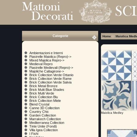
Categorie
Home
::
Maiolica Medl
Ambientazioni e Interni
Piastrelle Maiolica (Repro)->
Mixed Majolica Repro->
Medieval Repro
Piastrelle Medievali (Repro)->
Majoliche Caltagirone->
Brick Collection Verde Ottanio
Brick Collection Verde Rame
Brick Collection Verde Salvia
Brick Metal Bronze
Brick Multi Blue Shades
Brick Multi Verde
Brick Collection Blu
Brick Collection Miele
Blend Crystal
Canne 3D Collection
Country Chic
Maiolica Medley
Garden Collection
Marrakech Collection
Mediterranea Collection
Tinte Unite (Fondi)
Villa Igea Collection
I Fishi