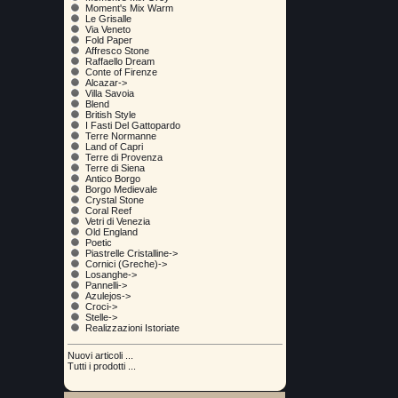
Moment's Mix Warm
Le Grisalle
Via Veneto
Fold Paper
Affresco Stone
Raffaello Dream
Conte of Firenze
Alcazar->
Villa Savoia
Blend
British Style
I Fasti Del Gattopardo
Terre Normanne
Land of Capri
Terre di Provenza
Terre di Siena
Antico Borgo
Borgo Medievale
Crystal Stone
Coral Reef
Vetri di Venezia
Old England
Poetic
Piastrelle Cristalline->
Cornici (Greche)->
Losanghe->
Pannelli->
Azulejos->
Croci->
Stelle->
Realizzazioni Istoriate
Nuovi articoli ...
Tutti i prodotti ...